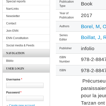
Special reports
Publication
Book
Type
NarrLinks
Year of
2017
Newsletter
Publication
Contact
Borel, M
,
O
Authors
Join ENN
Series
Boillat, J
,
R
ENN Constitution
Editor
Social media & Feeds
infolio
Publisher
NAVIGATION
ISBN
978-2-884
Biblio
Number
USER LOGIN
978-2-884
ISBN
Username
*
Précurseurs
paraissaie
Password
*
pour la jeu
Tarzan ont 
Create new account