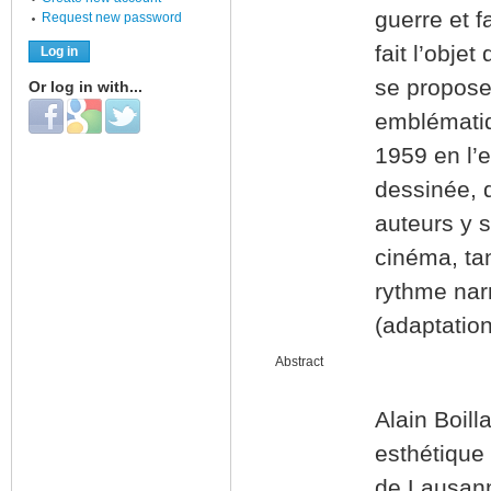
guerre et f
Request new password
fait l’obje
se propose
Or log in with...
Login with Facebook
Login with Google
Login with Twitter
emblématiq
1959 en l’e
dessinée, d
auteurs y 
cinéma, tan
rythme narr
(adaptation
Abstract
Alain Boill
esthétique 
de Lausanne