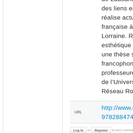
des liens 
réalise act
française à
Lorraine. R
esthétique
une thèse 
francophon
professeure
de l’Univer
Réseau Ro
http://www.
URL
978288474
or
to post comme
Log In
Register