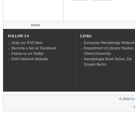
You are here
Home
FOLLOW US
LINKS
Grab our RSS feed
European Narratology Network
Become a fan on Facebook
Department of Literary Studies,
Follow us on Twitter
Ghent University
ENN Network Website
Narratologia Book Series, De
Gruyter Berlin
© 2010
Eu