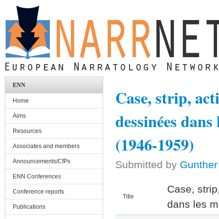
Skip to main content
ENN
Case, strip, act
Home
dessinées dans 
Aims
Resources
(1946-1959)
Associates and members
Announcements/CfPs
Submitted by
Gunther
ENN Conferences
Case, strip
Conference reports
Title
dans les m
Publications